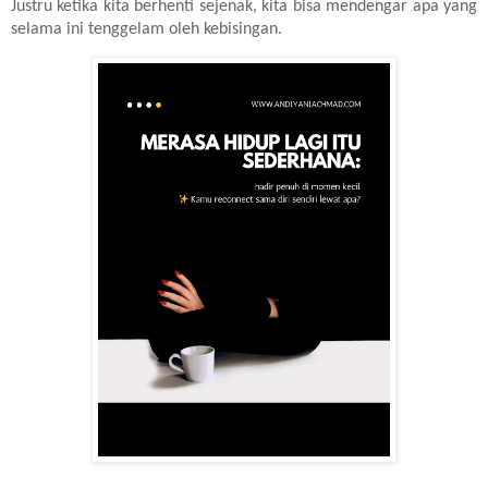
Justru ketika kita berhenti sejenak, kita bisa mendengar apa yang
selama ini tenggelam oleh kebisingan.