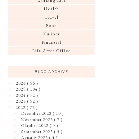
Working Life
Health
Travel
Food
Kuliner
Finansial
Life After Office
BLOG ARCHIVE
2026
( 56 )
►
2025
( 104 )
►
2024
( 72 )
►
2023
( 52 )
►
2022
( 72 )
▼
Desember 2022
( 10 )
►
November 2022
( 7 )
►
Oktober 2022
( 5 )
►
September 2022
( 5 )
►
Agustus 2022
( 4 )
►