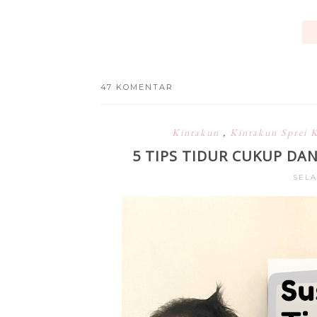
47 KOMENTAR
Kintakun
,
Kintakun Sprei 
5 TIPS TIDUR CUKUP D
SELA