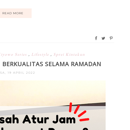
READ MORE
Kiyowo Series
,
Lifestyle
,
Sprei Kintakun
AN BERKUALITAS SELAMA RAMADAN
SA, 19 APRIL 2022