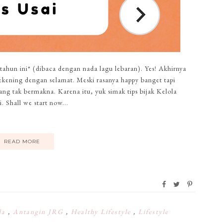
tahun ini* (dibaca dengan nada lagu lebaran). Yes! Akhirnya
kening dengan selamat. Meski rasanya happy banget tapi
ng tak bermakna. Karena itu, yuk simak tips bijak Kelola
. Shall we start now...
READ MORE
da
,
Antangin JRG
,
Healthy Lifestyle
,
Lifestyle