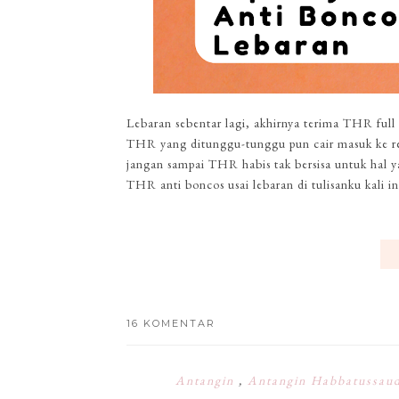
Lebaran sebentar lagi, akhirnya terima THR full 
THR yang ditunggu-tunggu pun cair masuk ke re
jangan sampai THR habis tak bersisa untuk hal ya
THR anti boncos usai lebaran di tulisanku kali ini
16 KOMENTAR
Antangin
,
Antangin Habbatussau