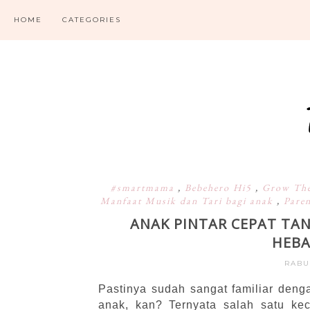
HOME
CATEGORIES
#smartmama
,
Bebehero Hi5
,
Grow Th
Manfaat Musik dan Tari bagi anak
,
Pare
ANAK PINTAR CEPAT TA
HEBA
RABU
Pastinya sudah sangat familiar den
anak, kan? Ternyata salah satu k