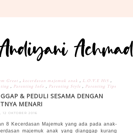
em Great
,
kecerdasan majemuk anak
,
L.O.V.E Hi5
,
nting
,
Parenting Info
,
Parenting Style
,
Parenting Tips
NGGAP & PEDULI SESAMA DENGAN
TNYA MENARI
, 12 OKTOBER 2016
gan 8 Kecerdasan Majemuk yang ada pada anak-
ecerdasan majemuk anak yang dianggap kurang