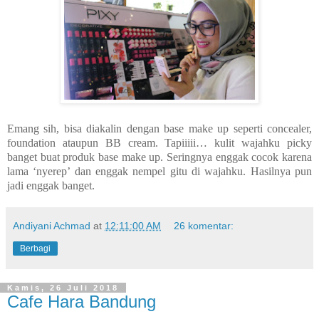
Emang sih, bisa diakalin dengan base make up seperti concealer,
foundation ataupun BB cream. Tapiiiii… kulit wajahku picky
banget buat produk base make up. Seringnya enggak cocok karena
lama ‘nyerep’ dan enggak nempel gitu di wajahku. Hasilnya pun
jadi enggak banget.
Andiyani Achmad
at
12:11:00 AM
26 komentar:
Berbagi
Kamis, 26 Juli 2018
Cafe Hara Bandung