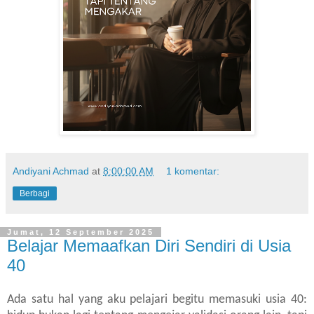
Andiyani Achmad
at
8:00:00 AM
1 komentar:
Berbagi
Jumat, 12 September 2025
Belajar Memaafkan Diri Sendiri di Usia
40
Ada satu hal yang aku pelajari begitu memasuki usia 40: