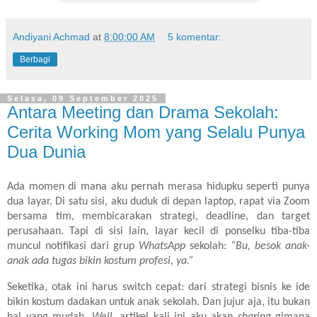
Andiyani Achmad
at
8:00:00 AM
5 komentar:
Berbagi
Selasa, 09 September 2025
Antara Meeting dan Drama Sekolah:
Cerita Working Mom yang Selalu Punya
Dua Dunia
Ada momen di mana aku pernah merasa hidupku seperti punya
dua layar. Di satu sisi, aku duduk di depan laptop, rapat via Zoom
bersama tim, membicarakan strategi, deadline, dan target
perusahaan. Tapi di sisi lain, layar kecil di ponselku tiba-tiba
muncul notifikasi dari grup
WhatsApp
sekolah:
“Bu, besok anak-
anak ada tugas bikin kostum profesi, ya.”
Seketika, otak ini harus switch cepat: dari strategi bisnis ke ide
bikin kostum dadakan untuk anak sekolah. Dan jujur aja, itu bukan
hal yang mudah.
Well,
artikel kali ini aku akan
sharing
gimana