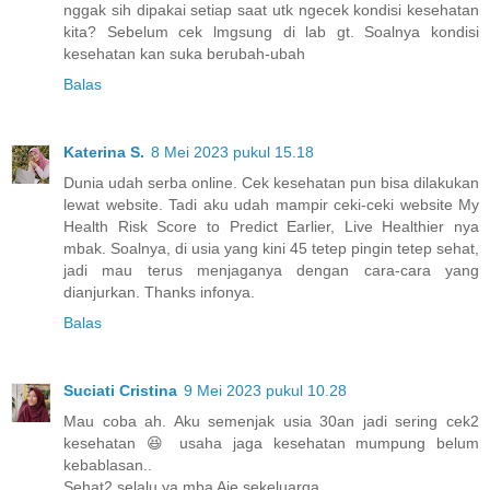
nggak sih dipakai setiap saat utk ngecek kondisi kesehatan
kita? Sebelum cek lmgsung di lab gt. Soalnya kondisi
kesehatan kan suka berubah-ubah
Balas
Katerina S.
8 Mei 2023 pukul 15.18
Dunia udah serba online. Cek kesehatan pun bisa dilakukan
lewat website. Tadi aku udah mampir ceki-ceki website My
Health Risk Score to Predict Earlier, Live Healthier nya
mbak. Soalnya, di usia yang kini 45 tetep pingin tetep sehat,
jadi mau terus menjaganya dengan cara-cara yang
dianjurkan. Thanks infonya.
Balas
Suciati Cristina
9 Mei 2023 pukul 10.28
Mau coba ah. Aku semenjak usia 30an jadi sering cek2
kesehatan 😆 usaha jaga kesehatan mumpung belum
kebablasan..
Sehat2 selalu ya mba Aie sekeluarga