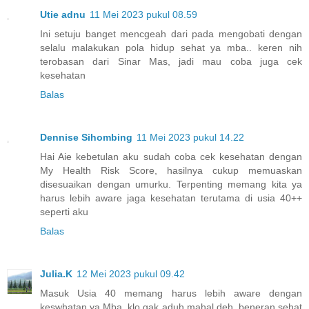
Utie adnu
11 Mei 2023 pukul 08.59
Ini setuju banget mencgeah dari pada mengobati dengan
selalu malakukan pola hidup sehat ya mba.. keren nih
terobasan dari Sinar Mas, jadi mau coba juga cek
kesehatan
Balas
Dennise Sihombing
11 Mei 2023 pukul 14.22
Hai Aie kebetulan aku sudah coba cek kesehatan dengan
My Health Risk Score, hasilnya cukup memuaskan
disesuaikan dengan umurku. Terpenting memang kita ya
harus lebih aware jaga kesehatan terutama di usia 40++
seperti aku
Balas
Julia.K
12 Mei 2023 pukul 09.42
Masuk Usia 40 memang harus lebih aware dengan
keswhatan ya Mba, klo gak aduh mahal deh, beneran sehat