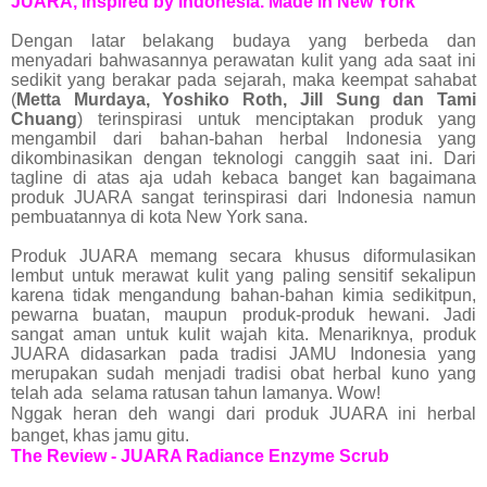
JUARA, Inspired by Indonesia. Made in New York
Dengan latar belakang budaya yang berbeda dan
menyadari bahwasannya perawatan kulit yang ada saat ini
sedikit yang berakar pada sejarah, maka keempat sahabat
(
Metta Murdaya, Yoshiko Roth, Jill Sung dan Tami
Chuang
) terinspirasi untuk menciptakan produk yang
mengambil dari bahan-bahan herbal Indonesia yang
dikombinasikan dengan teknologi canggih saat ini. Dari
tagline di atas aja udah kebaca banget kan bagaimana
produk JUARA sangat terinspirasi dari Indonesia namun
pembuatannya di kota New York sana.
Produk JUARA memang secara khusus diformulasikan
lembut untuk merawat kulit yang paling sensitif sekalipun
karena tidak mengandung bahan-bahan kimia sedikitpun,
pewarna buatan, maupun produk-produk hewani. Jadi
sangat aman untuk kulit wajah kita. Menariknya, produk
JUARA didasarkan pada tradisi JAMU Indonesia yang
merupakan sudah menjadi tradisi obat herbal kuno yang
telah ada selama ratusan tahun lamanya. Wow!
Nggak heran deh wangi dari produk JUARA ini herbal
banget, khas jamu gitu.
The Review - JUARA Radiance Enzyme Scrub