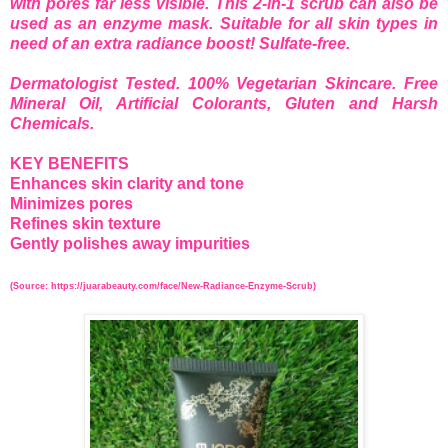
with pores far less visible. This 2-in-1 scrub can also be
used as an enzyme mask. Suitable for all skin types in
need of an extra radiance boost! Sulfate-free.
Dermatologist Tested. 100% Vegetarian Skincare. Free
Mineral Oil, Artificial Colorants, Gluten and Harsh
Chemicals.
KEY BENEFITS
Enhances skin clarity and tone
Minimizes pores
Refines skin texture
Gently polishes away impurities
(Source: https://juarabeauty.com/face/New-Radiance-Enzyme-Scrub)