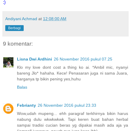
:)
Andiyani Achmad
at
12:08:00 AM
Berbagi
9 komentar:
Lisna Dwi Ardhini
26 November 2016 pukul 07.25
Klo my love dont cost a thing ko ai. *Ambil mic, nyanyi
bareng Jlo* hahaha. Kece! Penasaran juga ni sama Juara,
harganya tp bikin pening yes,huhu
Balas
Febrianty
26 November 2016 pukul 23.33
Wow,udah mupeng... ehh paragraf terkhirnya bikin harus
nabung dulu wkwkwkwk. Tapi keren buat bahan herbal
sampai tradisi cucian beras yg dipakai masih ada aja ya
(jempoll juaranya..pouch nya juga kece ihh)