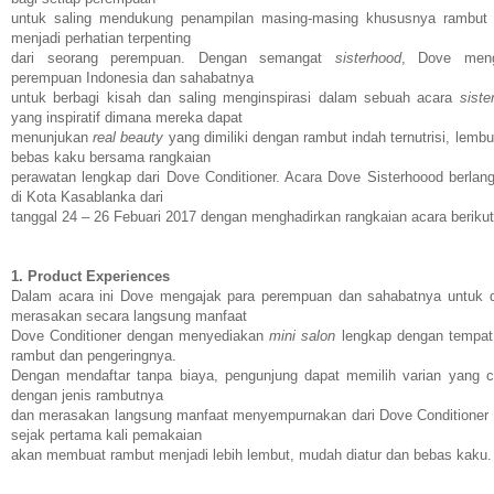
untuk saling mendukung penampilan masing-masing khususnya rambut
menjadi perhatian terpenting
dari seorang perempuan. Dengan semangat
sisterhood
, Dove meng
perempuan Indonesia dan sahabatnya
untuk berbagi kisah dan saling menginspirasi dalam sebuah acara
siste
yang inspiratif dimana mereka dapat
menunjukan
real beauty
yang dimiliki dengan rambut indah ternutrisi, lembu
bebas kaku bersama rangkaian
perawatan lengkap dari Dove Conditioner. Acara Dove Sisterhoood berlan
di Kota Kasablanka dari
tanggal 24 – 26 Febuari 2017 dengan menghadirkan rangkaian acara berikut
1. Product Experiences
Dalam acara ini Dove mengajak para perempuan dan sahabatnya untuk 
merasakan secara langsung manfaat
Dove Conditioner dengan menyediakan
mini salon
lengkap dengan tempat
rambut dan pengeringnya.
Dengan mendaftar tanpa biaya, pengunjung dapat memilih varian yang 
dengan jenis rambutnya
dan merasakan langsung manfaat menyempurnakan dari Dove Conditioner
sejak pertama kali pemakaian
akan membuat rambut menjadi lebih lembut, mudah diatur dan bebas kaku.