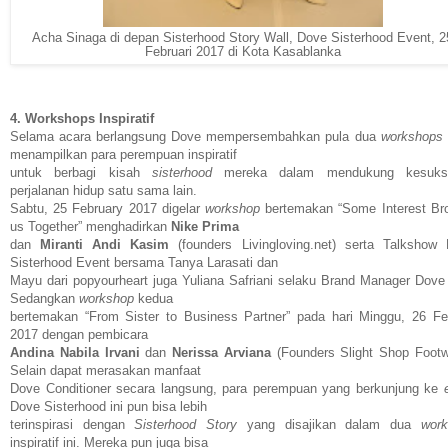
Acha Sinaga di depan Sisterhood Story Wall, Dove Sisterhood Event, 2
Februari 2017 di Kota Kasablanka
4. Workshops Inspiratif
Selama acara berlangsung Dove mempersembahkan pula dua
workshops
menampilkan para perempuan inspiratif
untuk berbagi kisah
sisterhood
mereka dalam mendukung kesuks
perjalanan hidup satu sama lain.
Sabtu, 25 February 2017 digelar
workshop
bertemakan “Some Interest Br
us Together” menghadirkan
Nike Prima
dan
Miranti Andi Kasim
(founders Livingloving.net) serta Talkshow
Sisterhood Event bersama Tanya Larasati dan
Mayu dari popyourheart juga Yuliana Safriani selaku Brand Manager Dove 
Sedangkan
workshop
kedua
bertemakan “From Sister to Business Partner” pada hari Minggu, 26 Fe
2017 dengan pembicara
Andina Nabila Irvani
dan
Nerissa Arviana
(Founders Slight Shop Footw
Selain dapat merasakan manfaat
Dove Conditioner secara langsung, para perempuan yang berkunjung ke
Dove Sisterhood ini pun bisa lebih
terinspirasi dengan
Sisterhood Story
yang disajikan dalam dua
wor
inspiratif ini. Mereka pun juga bisa