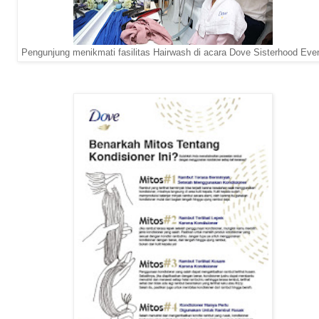
Pengunjung menikmati fasilitas Hairwash di acara Dove Sisterhood Eve