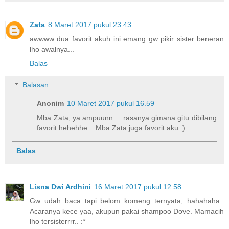
Zata
8 Maret 2017 pukul 23.43
awwww dua favorit akuh ini emang gw pikir sister beneran
lho awalnya...
Balas
Balasan
Anonim
10 Maret 2017 pukul 16.59
Mba Zata, ya ampuunn.... rasanya gimana gitu dibilang
favorit hehehhe... Mba Zata juga favorit aku :)
Balas
Lisna Dwi Ardhini
16 Maret 2017 pukul 12.58
Gw udah baca tapi belom komeng ternyata, hahahaha..
Acaranya kece yaa, akupun pakai shampoo Dove. Mamacih
lho tersisterrrr.. :*