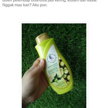
diberi pelembap bisa-bisa jadi kering, kusam dan kasar.
Nggak mau kan? Aku pun.