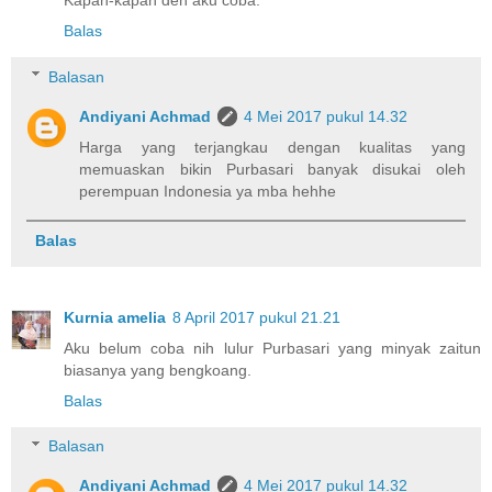
Kapan-kapan deh aku coba.
Balas
Balasan
Andiyani Achmad
4 Mei 2017 pukul 14.32
Harga yang terjangkau dengan kualitas yang
memuaskan bikin Purbasari banyak disukai oleh
perempuan Indonesia ya mba hehhe
Balas
Kurnia amelia
8 April 2017 pukul 21.21
Aku belum coba nih lulur Purbasari yang minyak zaitun
biasanya yang bengkoang.
Balas
Balasan
Andiyani Achmad
4 Mei 2017 pukul 14.32