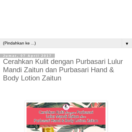
▼
Jumat, 07 April 2017
Cerahkan Kulit dengan Purbasari Lulur
Mandi Zaitun dan Purbasari Hand &
Body Lotion Zaitun