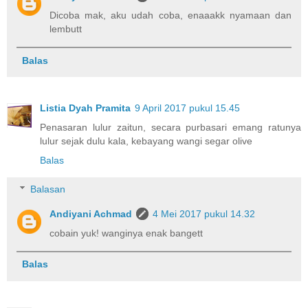
Dicoba mak, aku udah coba, enaaakk nyamaan dan
lembutt
Balas
Listia Dyah Pramita
9 April 2017 pukul 15.45
Penasaran lulur zaitun, secara purbasari emang ratunya
lulur sejak dulu kala, kebayang wangi segar olive
Balas
Balasan
Andiyani Achmad
4 Mei 2017 pukul 14.32
cobain yuk! wanginya enak bangett
Balas