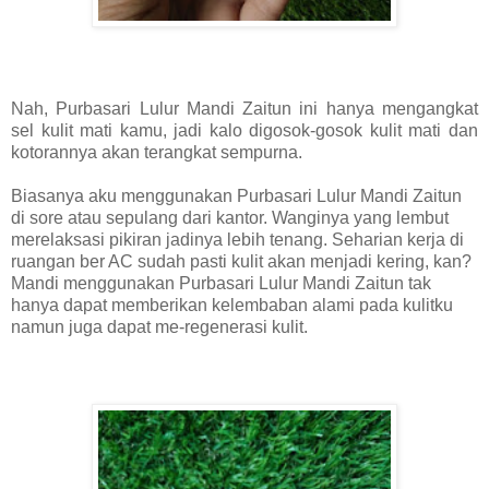
Nah, Purbasari Lulur Mandi Zaitun ini hanya mengangkat
sel kulit mati kamu, jadi kalo digosok-gosok kulit mati dan
kotorannya akan terangkat sempurna.
Biasanya aku menggunakan Purbasari Lulur Mandi Zaitun
di sore atau sepulang dari kantor. Wanginya yang lembut
merelaksasi pikiran jadinya lebih tenang. Seharian kerja di
ruangan ber AC sudah pasti kulit akan menjadi kering, kan?
Mandi menggunakan Purbasari Lulur Mandi Zaitun tak
hanya dapat memberikan kelembaban alami pada kulitku
namun juga dapat me-regenerasi kulit.