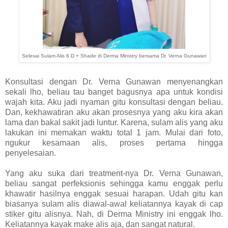
Selesai Sulam Alis 6 D + Shade di Derma Ministry bersama Dr. Verna Gunawan
Konsultasi dengan Dr. Verna Gunawan menyenangkan
sekali lho, beliau tau banget bagusnya apa untuk kondisi
wajah kita. Aku jadi nyaman gitu konsultasi dengan beliau.
Dan, kekhawatiran aku akan prosesnya yang aku kira akan
lama dan bakal sakit jadi luntur. Karena, sulam alis yang aku
lakukan ini memakan waktu total 1 jam. Mulai dari foto,
ngukur kesamaan alis, proses pertama hingga
penyelesaian.
Yang aku suka dari treatment-nya Dr. Verna Gunawan,
beliau sangat perfeksionis sehingga kamu enggak perlu
khawatir hasilnya enggak sesuai harapan. Udah gitu kan
biasanya sulam alis diawal-awal keliatannya kayak di cap
stiker gitu alisny
a. Nah, di Derma Ministry ini enggak lho.
Keliatannya kayak make alis aja, dan sangat natural.