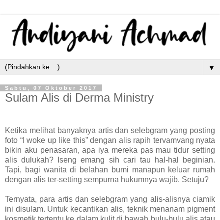
▼
Sabtu, 07 Oktober 2017
Sulam Alis di Derma Ministry
Ketika melihat banyaknya artis dan selebgram yang posting
foto “I woke up like this” dengan alis rapih tervamvang nyata
bikin aku penasaran, apa iya mereka pas mau tidur setting
alis dulukah? Iseng emang sih cari tau hal-hal beginian.
Tapi, bagi wanita di belahan bumi manapun keluar rumah
dengan alis ter-setting sempurna hukumnya wajib. Setuju?
Ternyata, para artis dan selebgram yang alis-alisnya ciamik
ini disulam. Untuk kecantikan alis, teknik menanam pigment
kosmetik tertentu ke dalam kulit di bawah bulu-bulu alis atau