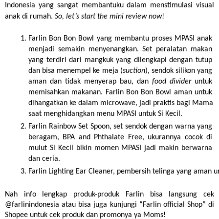
Indonesia yang sangat membantuku dalam menstimulasi visual 
anak di rumah. 
So, let’s start the mini review now
!
Farlin Bon Bon Bowl yang membantu proses MPASI anak 
menjadi semakin menyenangkan. Set peralatan makan 
yang terdiri dari mangkuk yang dilengkapi dengan tutup 
dan bisa menempel ke meja (
suction
), sendok silikon yang 
aman dan tidak menyerap bau, dan 
food divider
 untuk 
memisahkan makanan. Farlin Bon Bon Bowl aman untuk 
dihangatkan ke dalam microwave, jadi praktis bagi Mama 
saat menghidangkan menu MPASI untuk Si Kecil. 
Farlin Rainbow Set Spoon, set sendok dengan warna yang 
beragam, BPA and Phthalate Free, ukurannya cocok di 
mulut Si Kecil bikin momen MPASI jadi makin berwarna 
dan ceria.
Farlin Lighting Ear Cleaner, pembersih telinga yang ama
Nah info lengkap produk-produk Farlin bisa langsung cek 
@farlinindonesia atau bisa juga kunjungi “Farlin official Shop” di 
Shopee untuk cek produk dan promonya ya Moms!