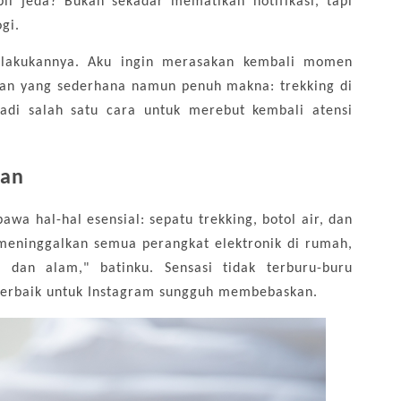
il jeda? Bukan sekadar mematikan notifikasi, tapi
gi.
elakukannya. Aku ingin merasakan kembali momen
iatan yang sederhana namun penuh makna: trekking di
jadi salah satu cara untuk merebut kembali atensi
kan
wa hal-hal esensial: sepatu trekking, botol air, dan
 meninggalkan semua perangkat elektronik di rumah,
 dan alam," batinku. Sensasi tidak terburu-buru
terbaik untuk Instagram sungguh membebaskan.