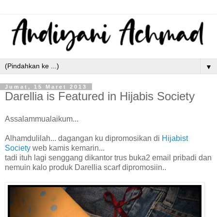
▼
Jumat, 15 Maret 2013
Darellia is Featured in Hijabis Society
Assalammualaikum...
Alhamdulilah... dagangan ku dipromosikan di
Hijabist
Society
web kamis kemarin...
tadi ituh lagi senggang dikantor trus buka2 email pribadi dan
nemuin kalo produk Darellia scarf dipromosiin..