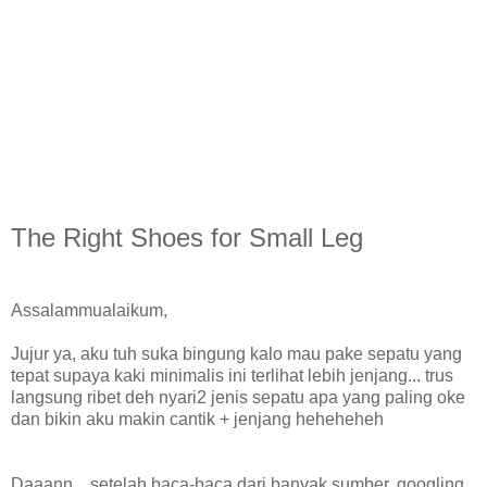
The Right Shoes for Small Leg
Assalammualaikum,
Jujur ya, aku tuh suka bingung kalo mau pake sepatu yang
tepat supaya kaki minimalis ini terlihat lebih jenjang... trus
langsung ribet deh nyari2 jenis sepatu apa yang paling oke
dan bikin aku makin cantik + jenjang heheheheh
Daaann... setelah baca-baca dari banyak sumber, googling