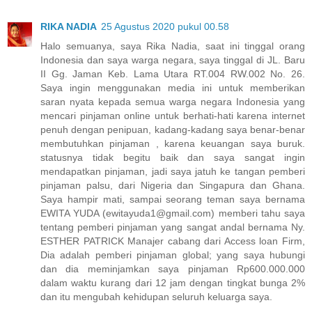
RIKA NADIA
25 Agustus 2020 pukul 00.58
Halo semuanya, saya Rika Nadia, saat ini tinggal orang
Indonesia dan saya warga negara, saya tinggal di JL. Baru
II Gg. Jaman Keb. Lama Utara RT.004 RW.002 No. 26.
Saya ingin menggunakan media ini untuk memberikan
saran nyata kepada semua warga negara Indonesia yang
mencari pinjaman online untuk berhati-hati karena internet
penuh dengan penipuan, kadang-kadang saya benar-benar
membutuhkan pinjaman , karena keuangan saya buruk.
statusnya tidak begitu baik dan saya sangat ingin
mendapatkan pinjaman, jadi saya jatuh ke tangan pemberi
pinjaman palsu, dari Nigeria dan Singapura dan Ghana.
Saya hampir mati, sampai seorang teman saya bernama
EWITA YUDA (ewitayuda1@gmail.com) memberi tahu saya
tentang pemberi pinjaman yang sangat andal bernama Ny.
ESTHER PATRICK Manajer cabang dari Access loan Firm,
Dia adalah pemberi pinjaman global; yang saya hubungi
dan dia meminjamkan saya pinjaman Rp600.000.000
dalam waktu kurang dari 12 jam dengan tingkat bunga 2%
dan itu mengubah kehidupan seluruh keluarga saya.