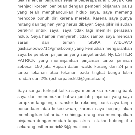
telah mencari pinjaman selama beberapa tahun. Saya 6 kali
menjadi korban penipuan dengan pemberi pinjaman palsu
yang telah menghancurkan hidup saya, saya memang
mencoba bunuh diri karena mereka. Karena saya punya
hutang dan tagihan yang harus dibayar. Saya pikir ini sudah
berakhir untuk saya, saya tidak lagi memiliki perasaan
hidup. Saya hampir menyerah, tidak sampai saya mencari
saran dari teman SISKA WIBOWO
(siskawibowo71@gmail.com) yang kemudian mengarahkan
saya ke pemberi pinjaman yang sangat andal, Ny. ESTHER
PATRICK yang meminjamkan pinjaman tanpa jaminan
sebesar 150 juta Rupiah dalam waktu kurang dari 24 jam
tanpa tekanan atau tekanan pada tingkat bunga lebih
rendah dari 2%. (estherpatrick83@gmail.com)
Saya sangat terkejut ketika saya memeriksa rekening bank
saya dan menemukan bahwa jumlah pinjaman yang saya
terapkan langsung ditransfer ke rekening bank saya tanpa
penundaan atau kekecewaan, karena saya berjanji akan
membagikan kabar baik sehingga orang bisa mendapatkan
pinjaman dengan mudah tanpa stres . silakan hubungi ibu
sekarang estherpatrick83@gmail.com