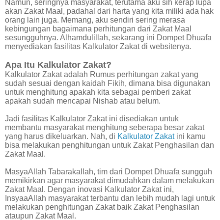
Namun, seringnya masyarakat, terutama aku sih kerap lupa
akan Zakat Maal, padahal dari harta yang kita miliki ada hak
orang lain juga. Memang, aku sendiri sering merasa
kebingungan bagaimana perhitungan dari Zakat Maal
sesungguhnya. Alhamdulillah, sekarang ini Dompet Dhuafa
menyediakan fasilitas Kalkulator Zakat di websitenya.
Apa Itu Kalkulator Zakat?
Kalkulator Zakat adalah Rumus perhitungan zakat yang
sudah sesuai dengan kaidah Fikih, dimana bisa digunakan
untuk menghitung apakah kita sebagai pemberi zakat
apakah sudah mencapai Nishab atau belum.
Jadi fasilitas Kalkulator Zakat ini disediakan untuk
membantu masyarakat menghitung seberapa besar zakat
yang harus dikeluarkan. Nah, di
Kalkulator Zakat
ini kamu
bisa melakukan penghitungan untuk Zakat Penghasilan dan
Zakat Maal.
MasyaAllah Tabarakallah, tim dari Dompet Dhuafa sungguh
memikirkan agar masyarakat dimudahkan dalam melakukan
Zakat Maal. Dengan inovasi Kalkulator Zakat ini,
InsyaaAllah masyarakat terbantu dan lebih mudah lagi untuk
melakukan penghitungan Zakat baik Zakat Penghasilan
ataupun Zakat Maal.