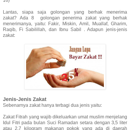
16)
Lantas, siapa saja golongan yang berhak menerima
zakat?
Ada 8 golongan penerima zakat yang berhak
menerimanya, yaitu:
Fakir
,
Miskin
,
Amil
,
Muallaf
,
Gharim
,
Raqib
,
Fi Sabilillah
, dan
Ibnu Sabil . Adapun jenis-jenis
zakat:
Jenis-Jenis Zakat
Sebenarnya zakat hanya terbagi dua jenis yaitu:
Zakat Fitrah yang wajib dikeluarkan umat muslim menjelang
Idul Fitri pada bulan Suci Ramadan setara dengan 3,5 liter
atau 2,7 kilogram makanan pokok yang ada di daerah