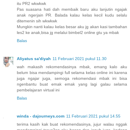
itu PR2 wkwkwk
Pas suasana hati dah membaik baru aku lanjutin ngajak
anak ngerjain PR. Balada kalau kelas kecil kudu selalu
ditemenin sih wkwkwk
Mungkin nanti kalau kelas besar aku jg akan kasi tambahan
les2 ke anak,bisa jg melalui bimbel2 online gtu ya mbak
Balas
Aliyatus sa'diyah
11 Februari 2021 pukul 11.30
wah makasih rekomendasinya mbak, emang kalo aku
belum bisa mendampingi full selama kelas online ini karena
juga ngajar juga, semoga rekomendasi mbak ini bisa
ngenbantu buat emak emak yang lagi galau selama
pembelajaran virtual ini
Balas
winda - dajourneys.com
11 Februari 2021 pukul 14.55
terima kasih kak buat rekomendasinya, jujur walau nggak
mendampingi terus2an aku bosan dan jenuh juga, kadang