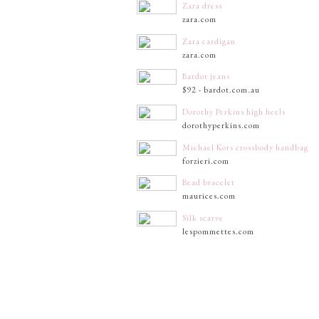
Zara dress
zara.com
Zara cardigan
zara.com
Bardot jeans
$92 - bardot.com.au
Dorothy Perkins high heels
dorothyperkins.com
Michael Kors crossbody handbag
forzieri.com
Bead bracelet
maurices.com
Silk scarve
lespommettes.com