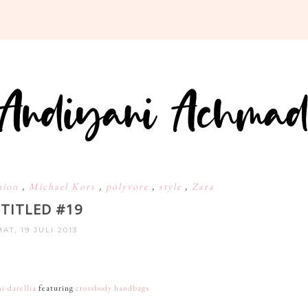
hion
,
Michael Kors
,
polyvore
,
style
,
Zara
TITLED #19
AT, 19 JULI 2013
i-darellia
featuring
crossbody handbags