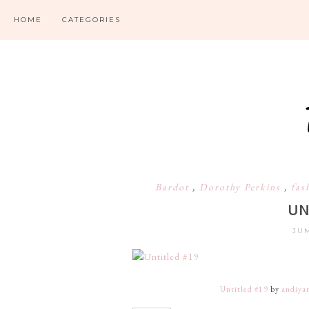
HOME
CATEGORIES
Bardot
,
Dorothy Perkins
,
fas
UN
JUM
Untitled #19
by
andiyan