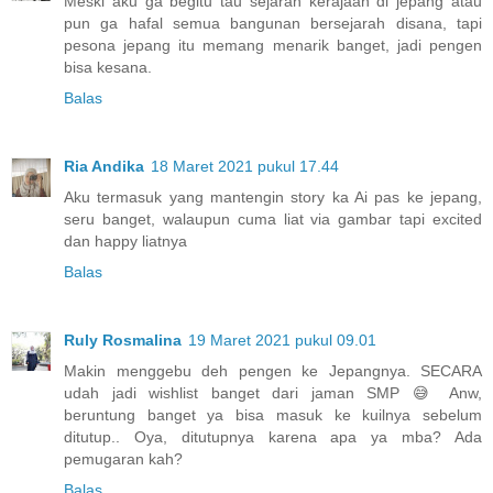
Meski aku ga begitu tau sejarah kerajaan di jepang atau
pun ga hafal semua bangunan bersejarah disana, tapi
pesona jepang itu memang menarik banget, jadi pengen
bisa kesana.
Balas
Ria Andika
18 Maret 2021 pukul 17.44
Aku termasuk yang mantengin story ka Ai pas ke jepang,
seru banget, walaupun cuma liat via gambar tapi excited
dan happy liatnya
Balas
Ruly Rosmalina
19 Maret 2021 pukul 09.01
Makin menggebu deh pengen ke Jepangnya. SECARA
udah jadi wishlist banget dari jaman SMP 😅 Anw,
beruntung banget ya bisa masuk ke kuilnya sebelum
ditutup.. Oya, ditutupnya karena apa ya mba? Ada
pemugaran kah?
Balas