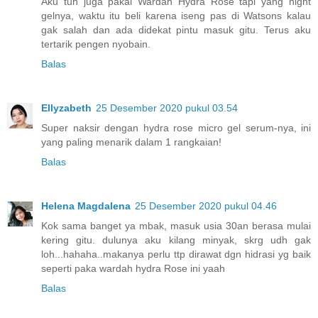
Aku tuh juga pakai Wardah Hydra Rose tapi yang night
gelnya, waktu itu beli karena iseng pas di Watsons kalau
gak salah dan ada didekat pintu masuk gitu. Terus aku
tertarik pengen nyobain.
Balas
Ellyzabeth
25 Desember 2020 pukul 03.54
Super naksir dengan hydra rose micro gel serum-nya, ini
yang paling menarik dalam 1 rangkaian!
Balas
Helena Magdalena
25 Desember 2020 pukul 04.46
Kok sama banget ya mbak, masuk usia 30an berasa mulai
kering gitu. dulunya aku kilang minyak, skrg udh gak
loh...hahaha..makanya perlu ttp dirawat dgn hidrasi yg baik
seperti paka wardah hydra Rose ini yaah
Balas