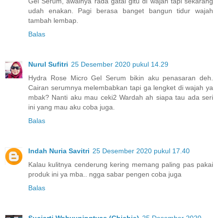
Gel Serum, awalnya rada gatal gitu di wajah tapi sekarang
udah enakan. Pagi berasa banget bangun tidur wajah
tambah lembap.
Balas
Nurul Sufitri
25 Desember 2020 pukul 14.29
Hydra Rose Micro Gel Serum bikin aku penasaran deh.
Cairan serumnya melembabkan tapi ga lengket di wajah ya
mbak? Nanti aku mau ceki2 Wardah ah siapa tau ada seri
ini yang mau aku coba juga.
Balas
Indah Nuria Savitri
25 Desember 2020 pukul 17.40
Kalau kulitnya cenderung kering memang paling pas pakai
produk ini ya mba.. ngga sabar pengen coba juga
Balas
Suciarti Wahyuningtyas (Chichie)
25 Desember 2020