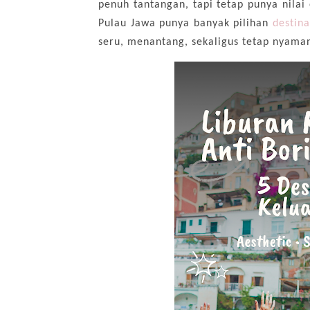
penuh tantangan, tapi tetap punya nilai
Pulau Jawa punya banyak pilihan
destina
seru, menantang, sekaligus tetap nyama