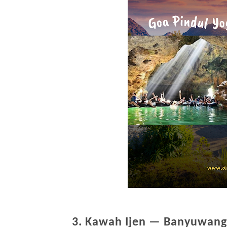
3. Kawah Ijen — Banyuwang