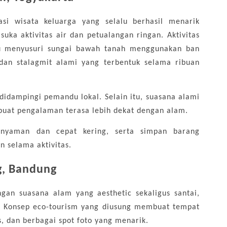
asi wisata keluarga yang selalu berhasil menarik
uka aktivitas air dan petualangan ringan. Aktivitas
itu menyusuri sungai bawah tanah menggunakan ban
dan stalagmit alami yang terbentuk selama ribuan
didampingi pemandu lokal. Selain itu, suasana alami
buat pengalaman terasa lebih dekat dengan alam.
yaman dan cepat kering, serta simpan barang
n selama aktivitas.
, Bandung
engan suasana alam yang aesthetic sekaligus santai,
. Konsep eco-tourism yang diusung membuat tempat
s, dan berbagai spot foto yang menarik.