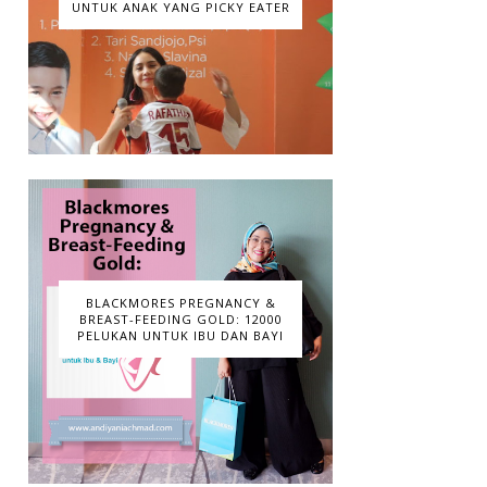
UNTUK ANAK YANG PICKY EATER
BLACKMORES PREGNANCY &
BREAST-FEEDING GOLD: 12000
PELUKAN UNTUK IBU DAN BAYI