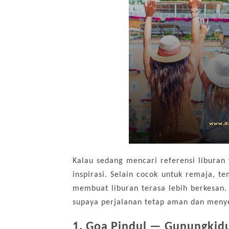
Kalau sedang mencari referensi liburan y
inspirasi. Selain cocok untuk remaja, 
membuat liburan terasa lebih berkesan.
supaya perjalanan tetap aman dan meny
1. Goa Pindul — Gunungkidu