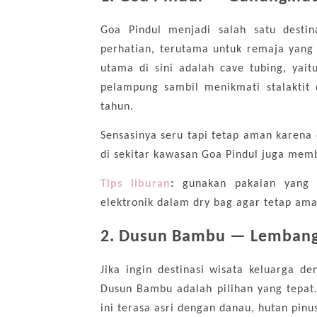
Goa Pindul menjadi salah satu destin
perhatian, terutama untuk remaja yang s
utama di sini adalah cave tubing, ya
pelampung sambil menikmati stalaktit 
tahun.
Sensasinya seru tapi tetap aman karena 
di sekitar kawasan Goa Pindul juga mem
Tips liburan
:
gunakan pakaian yang n
elektronik dalam dry bag agar tetap ama
2. Dusun Bambu — Lembang
Jika ingin destinasi wisata keluarga d
Dusun Bambu adalah pilihan yang tepat
ini terasa asri dengan danau, hutan pinu