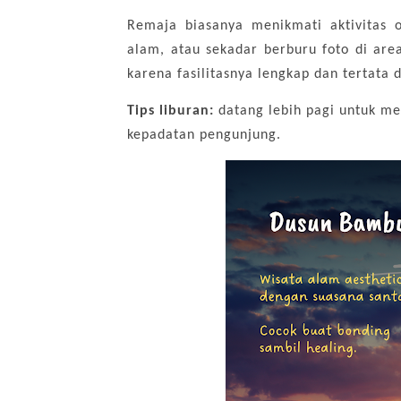
Remaja biasanya menikmati aktivitas ou
alam, atau sekadar berburu foto di are
karena fasilitasnya lengkap dan tertata 
Tips liburan:
datang lebih pagi untuk m
kepadatan pengunjung.